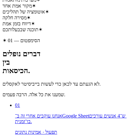
✶
מקור אמת אחד
✶
אוטומציה של תהליכים
✶
מסירה חלקה
✶
דיווח בזמן אמת
✶
תוכנה שבבעלותכם
✶ 01 — הסימפטום
דברים נופלים
בין
הכיסאות.
לא הגעתם עד לכאן כדי לעשות בייביסיטר לאקסלים.
שמענו את כל אלה. הרבה פעמים.
01
אנחנו עוקבים אחרי זה ב־Google Sheet‏ ש־⁦4⁩ אנשים עורכים
בו־זמנית.
תפעול · אמינות נתונים