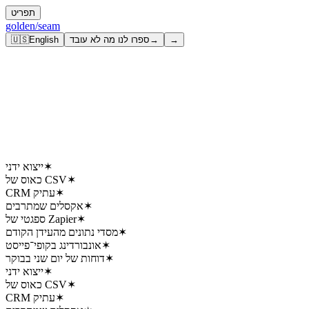
תפריט
golden
/seam
→
→
ספרו לנו מה לא עובד
English
🇺🇸
✶
ייצוא ידני
✶
כאוס של CSV
✶
CRM עתיק
✶
אקסלים שמתרבים
✶
ספגטי של Zapier
✶
מסדי נתונים מהעידן הקודם
✶
אונבורדינג בקופי־פייסט
✶
דוחות של יום שני בבוקר
✶
ייצוא ידני
✶
כאוס של CSV
✶
CRM עתיק