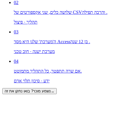
02
שלושה כלים, שני אקספורטים של CSV‏ והרבה תפילה.
תהליך · פיצול
03
ה'מערכת' שלנו היא מסד Access‏ בן ⁦12⁩ שנה.
מערכת ישנה · חוב טכני
04
אם שרה תתפטר, כל התהליך מתמוטט.
ידע · סיכון תלוי אדם
→
נשמע מוכר? בואו נתקן את זה